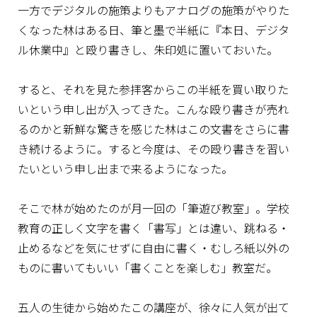
一方でデジタルの施策よりもアナログの施策がやりた
くなった林はある日、筆と墨で半紙に『本日、デジタ
ル休業中』と殴り書きし、朱印処に置いておいた。
すると、それを見た参拝客からこの半紙を買い取りた
いという申し出が入ってきた。こんな殴り書きが売れ
るのかと新鮮な驚きを感じた林はこの文書をさらに書
き続けるように。すると今度は、その殴り書きを習い
たいという申し出まで来るようになった。
そこで林が始めたのが月一回の「筆遊び教室」。学校
教育の正しく文字を書く「書写」とは違い、跳ねる・
止めるなどを気にせずに自由に書く・むしろ紙以外の
ものに書いてもいい「書くことを楽しむ」教室だ。
五人の生徒から始めたこの講座が、徐々に人気が出て