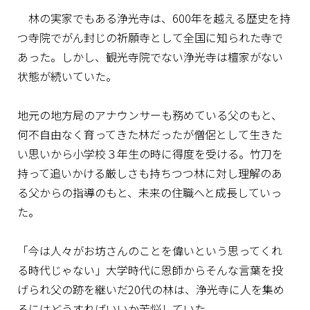
林の実家でもある浄光寺は、600年を越える歴史を持
つ寺院でがん封じの祈願寺として全国に知られた寺で
あった。しかし、観光寺院でない浄光寺は檀家がない
状態が続いていた。
地元の地方局のアナウンサーも務めている父のもと、
何不自由なく育ってきた林だったが僧侶として生きた
い思いから小学校３年生の時に得度を受ける。竹刀を
持って追いかける厳しさも持ちつつ林に対し理解のあ
る父からの指導のもと、未来の住職へと成長していっ
た。
「今は人々がお坊さんのことを偉いという思ってくれ
る時代じゃない」大学時代に恩師からそんな言葉を投
げられ父の跡を継いだ20代の林は、浄光寺に人を集め
るにはどうすればいいか苦悩していた。