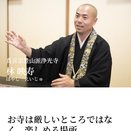
コ
ン
テ
ン
ツ
へ
ス
キ
真言宗豊山派浄光寺
ッ
林 映寿
プ
はやし えいじゅ
お寺は厳しいところではな
く、楽しめる場所