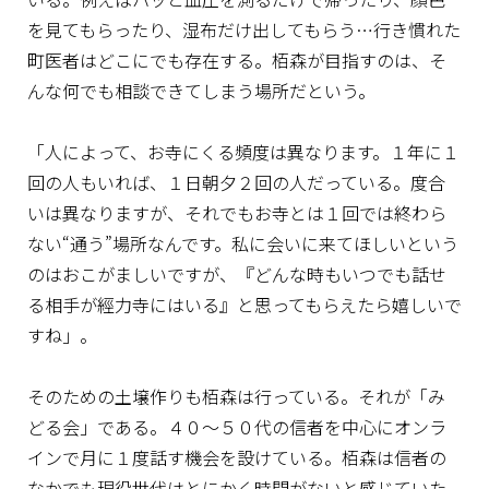
を見てもらったり、湿布だけ出してもらう…行き慣れた
町医者はどこにでも存在する。栢森が目指すのは、そ
んな何でも相談できてしまう場所だという。
「人によって、お寺にくる頻度は異なります。１年に１
回の人もいれば、１日朝夕２回の人だっている。度合
いは異なりますが、それでもお寺とは１回では終わら
ない“通う”場所なんです。私に会いに来てほしいという
のはおこがましいですが、『どんな時もいつでも話せ
る相手が經力寺にはいる』と思ってもらえたら嬉しいで
すね」。
そのための土壌作りも栢森は行っている。それが「み
どる会」である。４０〜５０代の信者を中心にオンラ
インで月に１度話す機会を設けている。栢森は信者の
なかでも現役世代はとにかく時間がないと感じていた