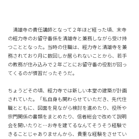
清雄寺の責任講師となって２年ほど経った頃、末寺
の經力寺のお留守番係を清雄寺と兼務しながら受け持
つこととなった。当時の住職は、經力寺と清雄寺を兼
務されており月に数回しか居られないことから、若手
の教務が住み込みで２年ごとにお留守番の役割が回っ
てくるのが慣習だったそうだ。
ちょうどその頃、經力寺では新しい本堂の建築が計画
されていた。「私自身も関わらせていただき、先代住
職とともに、図面を見ながら検討を進めたり、役所や
宗門関係の書類をまとめたり、信者総会で改めて説明
会を開いたりと…お寺を建てるなんてそうそう経験で
きることじゃありませんから、貴重な経験をさせてい