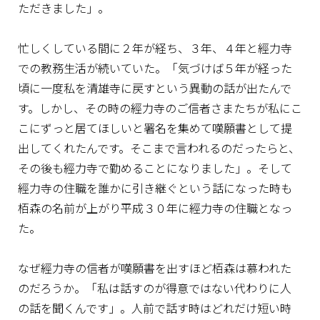
ただきました」。
忙しくしている間に２年が経ち、３年、４年と經力寺
での教務生活が続いていた。「気づけば５年が経った
頃に一度私を清雄寺に戻すという異動の話が出たんで
す。しかし、その時の經力寺のご信者さまたちが私にこ
こにずっと居てほしいと署名を集めて嘆願書として提
出してくれたんです。そこまで言われるのだったらと、
その後も經力寺で勤めることになりました」。そして
經力寺の住職を誰かに引き継ぐという話になった時も
栢森の名前が上がり平成３０年に經力寺の住職となっ
た。
なぜ經力寺の信者が嘆願書を出すほど栢森は慕われた
のだろうか。「私は話すのが得意ではない代わりに人
の話を聞くんです」。人前で話す時はどれだけ短い時