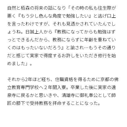
自然と栢森の将来の話になり「その時の私も往生際が
悪く『もう少し色んな角度で勉強したい』と逃げ口上
を言ったわけですが、それも見透かされていたんでし
ょうね。日誠上人から『教務になってからも勉強はず
っとできるんだから、教務にならずに年齢を重ねてい
くのはもったいないだろう』と諭され…もうその通り
だと感じて実家で得度するお許しをいただき修行を始
めました」。
それから2年ほど経ち、住職資格を得るために京都の佛
立教育専門学校へ２年間入寮。卒業した後に実家の遠
泉寺に戻るかと思いきや、清雄寺に御礼奉公として師
匠の膝下で受持教務を拝命することになった。