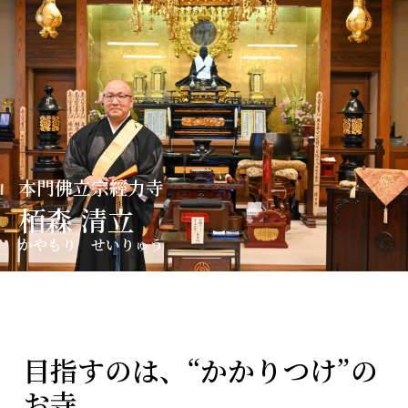
コ
ン
テ
ン
ツ
へ
ス
キ
本門佛立宗經力寺
ッ
栢森 清立
プ
かやもり せいりゅう
目指すのは、“かかりつけ”の
お寺。