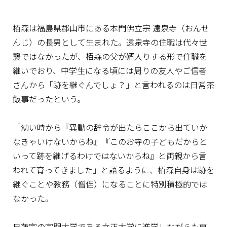
栢森は福島県郡山市にある本門佛立宗 遠泉寺（おんせ
んじ）の長男として生まれた。遠泉寺の住職は代々世
襲ではなかったが、栢森の父が婿入りする形で住職を
継いでおり、中学生になる頃には周りの友人やご信者
さんから「跡を継ぐんでしょ？」と言われるのは日常茶
飯事だったという。
「幼い時から『異動の辞令が出たらここから出ていか
なきゃいけないからね』『このお寺の子どもだからと
いって跡を継げるわけではないからね』と両親から言
われて育ってきました」と語るように、栢森自身は跡を
継ぐことや教務（僧侶）になることに特別積極的では
なかった。
日蓮宗の宗門大学である立正大学に進学しながらも専