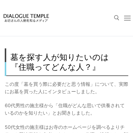
コ
ン
テ
ン
ツ
へ
検索:
ス
墓を探す人が知りたいのは
キ
ッ
『住職ってどんな人？』
プ
この度「墓を買う際に必要だと思う情報」について、実際
にお墓を買った人にインタビューしました。
60代男性の施主様から「住職がどんな思いで供養されて
いるのかを知りたい」とお聞きしました。
50代女性の施主様はお寺のホームページを調べるよりチ